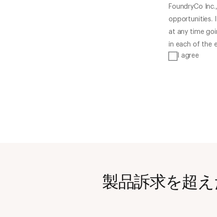
FoundryCo Inc.
opportunities. 
at any time goi
in each of the 
I agree
製品訴求を超え