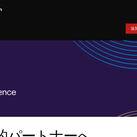
n
協
的パートナーへ