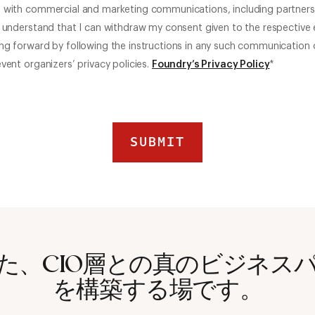
, with commercial and marketing communications, including partners
I understand that I can withdraw my consent given to the respective
ng forward by following the instructions in any such communication 
event organizers’ privacy policies.
Foundry’s Privacy Policy
*
た、CIO層との真のビジネス
を構築する場です。