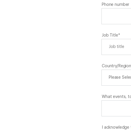
Phone number
Job Title
*
Country/Regio
What events, to
I acknowledge 