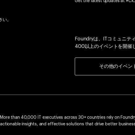
Get the latest updates at #C
さい。
Foundryは、ITコミュニ
400以上のイベントを開催
その他のイベン
More than 40,000 IT executives across 30+ countries rely on Foundry
actionable insights, and effective solutions that drive better busine