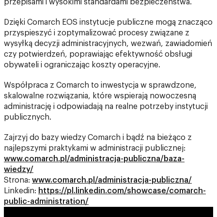
przepisami i wysokimi standardami bezpieczeństwa.
Dzięki Comarch EOS instytucje publiczne mogą znacząco
przyspieszyć i zoptymalizować procesy związane z
wysyłką decyzji administracyjnych, wezwań, zawiadomień
czy potwierdzeń, poprawiając efektywność obsługi
obywateli i ograniczając koszty operacyjne.
Współpraca z Comarch to inwestycja w sprawdzone,
skalowalne rozwiązania, które wspierają nowoczesną
administrację i odpowiadają na realne potrzeby instytucji
publicznych.
Zajrzyj do bazy wiedzy Comarch i bądź na bieżąco z
najlepszymi praktykami w administracji publicznej:
www.comarch.pl/administracja-publiczna/baza-
wiedzy/
Strona:
www.comarch.pl/administracja-publiczna/
Linkedin:
https://pl.linkedin.com/showcase/comarch-
public-administration/