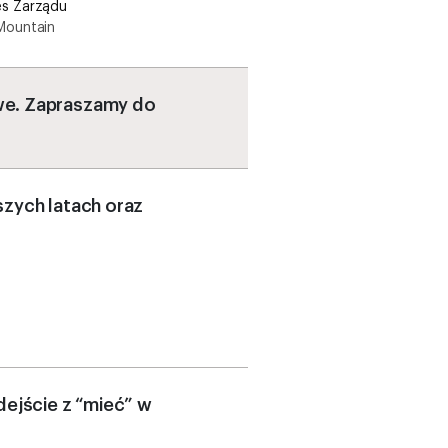
es Zarządu
 Mountain
we. Zapraszamy do
szych latach oraz
dejście z “mieć” w