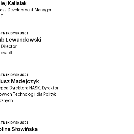
ej Kalisiak
ness Development Manager
IT
STNIK DYSKUSJI
ub Lewandowski
 Director
vault
STNIK DYSKUSJI
iusz Madejczyk
ępca Dyrektora NASK, Dyrektor
owych Technologii dla Polityk
icznych
K
STNIK DYSKUSJI
olina Słowińska