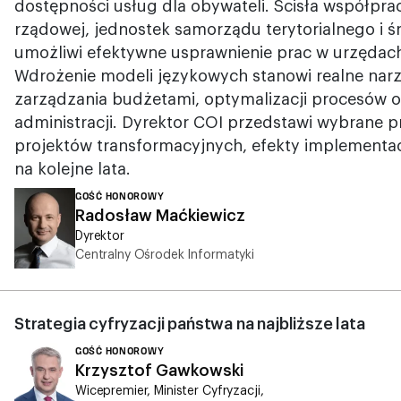
dostępności usług dla obywateli. Ścisła współprac
rządowej, jednostek samorządu terytorialnego i
umożliwi efektywne usprawnienie prac w urzędach
Wdrożenie modeli językowych stanowi realne nar
zarządzania budżetami, optymalizacji procesów o
administracji. Dyrektor COI przedstawi wybrane 
projektów transformacyjnych, efekty implementac
na kolejne lata.
GOŚĆ HONOROWY
Radosław Maćkiewicz
Dyrektor
Centralny Ośrodek Informatyki
Strategia cyfryzacji państwa na najbliższe lata
GOŚĆ HONOROWY
Krzysztof Gawkowski
Wicepremier, Minister Cyfryzacji,