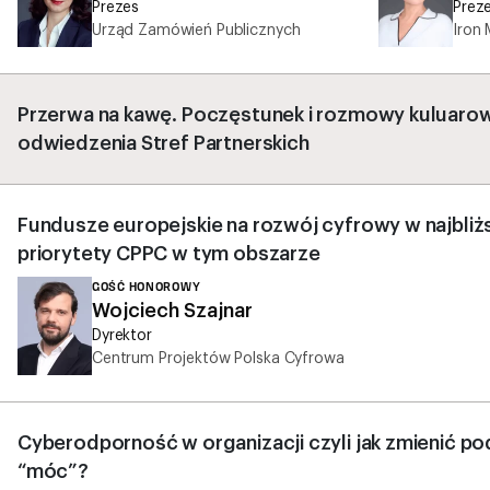
Prezes
Prez
Urząd Zamówień Publicznych
Iron
Przerwa na kawę. Poczęstunek i rozmowy kuluaro
odwiedzenia Stref Partnerskich
Fundusze europejskie na rozwój cyfrowy w najbliż
priorytety CPPC w tym obszarze
GOŚĆ HONOROWY
Wojciech Szajnar
Dyrektor
Centrum Projektów Polska Cyfrowa
Cyberodporność w organizacji czyli jak zmienić po
“móc”?