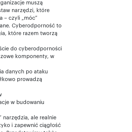
rganizacje muszą
taw narzędzi, które
 – czyli „móc”
 dane. Cyberodporność to
ogia, które razem tworzą
ście do cyberodporności
czowe komponenty, w
ia danych po ataku
myłkowo prowadzą
w
zacje w budowaniu
 narzędzia, ale realnie
yko i zapewnić ciągłość