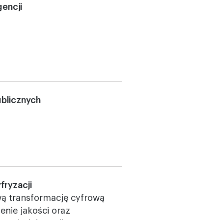
gencji
blicznych
fryzacji
wą transformację cyfrową
enie jakości oraz