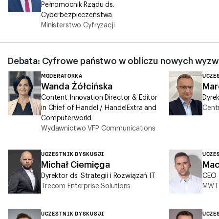
Pełnomocnik Rządu ds.
Cyberbezpieczeństwa
Ministerstwo Cyfryzacji
Debata: Cyfrowe państwo w obliczu nowych wyz
MODERATORKA
UCZE
Wanda Żółcińska
Mar
Content Innovation Director & Editor
Dyre
in Chief of Handel / HandelExtra and
Cent
Computerworld
Wydawnictwo VFP Communications
UCZESTNIK DYSKUSJI
UCZE
Michał Ciemięga
Mac
Dyrektor ds. Strategii i Rozwiązań IT
CEO
Trecom Enterprise Solutions
MWT 
UCZESTNIK DYSKUSJI
UCZE