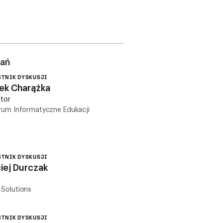
wań
STNIK DYSKUSJI
ek Charążka
ktor
rum Informatyczne Edukacji
STNIK DYSKUSJI
iej Durczak
Solutions
STNIK DYSKUSJI