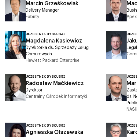
Marcin Grześkowiak
Maci
Delivery Manager
Busi
Fabrity
Apex
UCZESTNIK DYSKUSJI
UCZE
Magdalena Kasiewicz
Jak
Dyrektorka ds. Sprzedaży Usług
Legal
Chmurowych
Comm
Hewlett Packard Enterprise
UCZESTNIK DYSKUSJI
UCZE
Radosław Maćkiewicz
Mar
Dyrektor
Zast
Centralny Ośrodek Informatyki
ds. N
Publ
NAS
UCZESTNIK DYSKUSJI
UCZE
Agnieszka Olszewska
Kar