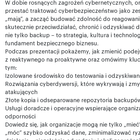
W dobie rosnących zagrożeń cybernetycznych, o
przestać traktować cyberbezpieczeństwo jako zes
„mają”, a zacząć budować zdolność do reagowania
skutecznie przeciwdziałać, chronić i odzyskiwać
nie tylko backup – to strategia, kultura i technol
fundament bezpiecznego biznesu.
Podczas prezentacji pokażemy, jak zmienić podej
z reaktywnego na proaktywne oraz omówimy klu
tym:
Izolowane środowisko do testowania i odzyskiwan
Rozwiązania cyberdywersji, które wykrywają i z
atakujących
Złote kopia i odseparowane repozytoria backupó
Usługi doradcze i operacyjne wspierające organi
odporności
Dowiedz się, jak organizacje mogą nie tylko „mieć”
„móc” szybko odzyskać dane, zminimalizować ryz