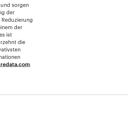
und sorgen
ung der
e Reduzierung
einem der
s ist
rzehnt die
vativsten
mationen
redata.com
.