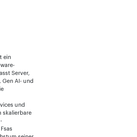
t ein
dware-
sst Server,
, Gen AI- und
ie
vices und
 skalierbare
-
 Fsas
hstum seiner