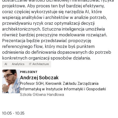
dostarczanie wartości biznesowej i minimalizować ryzyka
projektowe. Aby proces ten był bardziej efektywny,
coraz częściej wykorzystuje się narzędzia AI, które
wspierają analityków i architektów w analizie potrzeb,
przewidywaniu ryzyk oraz optymalizacji decyzji
architektonicznych. Sztuczna inteligencja umożliwia
również bardziej precyzyjne modelowanie rozwiązań.
Prezentacja będzie przedstawiać propozycję
referencyjnego flow, który może byś punktem
odniesienia do definiowania dopasowanych do potrzeb
konkretnych organizacji sposobów działania.
AI
Analytics
IT Architecture
PRELEGENT
Andrzej Sobczak
Profesor SGH, Kierownik Zakładu Zarządzania
Informatyką w Instytucie Informatyki i Gospodarki
Szkoła Główna Handlowa
10:05 - 10:35