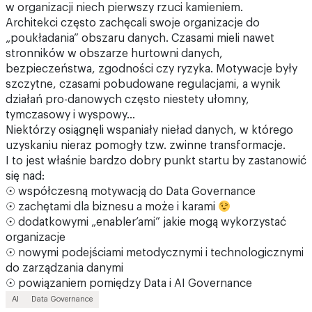
w organizacji niech pierwszy rzuci kamieniem.
Architekci często zachęcali swoje organizacje do
„poukładania” obszaru danych. Czasami mieli nawet
stronników w obszarze hurtowni danych,
bezpieczeństwa, zgodności czy ryzyka. Motywacje były
szczytne, czasami pobudowane regulacjami, a wynik
działań pro-danowych często niestety ułomny,
tymczasowy i wyspowy…
Niektórzy osiągnęli wspaniały nieład danych, w którego
uzyskaniu nieraz pomogły tzw. zwinne transformacje.
I to jest właśnie bardzo dobry punkt startu by zastanowić
się nad:
☉ współczesną motywacją do Data Governance
☉ zachętami dla biznesu a może i karami
☉ dodatkowymi „enabler’ami” jakie mogą wykorzystać
organizacje
☉ nowymi podejściami metodycznymi i technologicznymi
do zarządzania danymi
☉ powiązaniem pomiędzy Data i AI Governance
AI
Data Governance