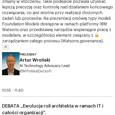
zmiany w otoczeniu. Takie podejście pozwala uzyskać
lepszą precyzję oraz kontrolę nad działaniem końcowego
rozwiązania, co jest istotne przy realizacji złożonych
zadań lub procesów. Na prezentacji omówię typy modeli
Foundation Models dostępne w ramach platformy IBM
Watsonx oraz przedstawię narzędzia wspierające pracę z
modelami, w szczególności element związany z
zarządzaniem całego procesu (Watsonx.govenance).
AI
PRELEGENT
Artur Wroński
AI Technology Advocacy Lead
IBM Polska\Decsoft
10:55 - 11:40
DEBATA „Ewolucja roli architekta w ramach IT i
całości organizacji”.