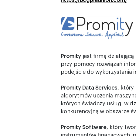
Promity
jest firmą działając
przy pomocy rozwiązań info
podejście do wykorzystania i
Promity Data Services
, który
algorytmów uczenia maszyno
których świadczy usługi w d
konkurencyjną w obszarze św
Promity Software
, który two
instrumentów finansowych, ro