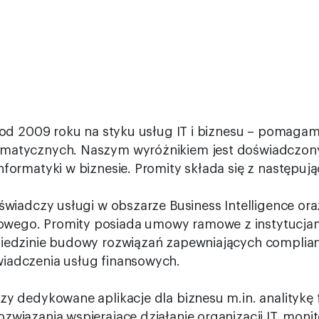
ą od 2009 roku na styku usług IT i biznesu – pomaga
rmatycznych. Naszym wyróżnikiem jest doświadczon
nformatyki w biznesie. Promity składa się z następuj
 świadczy usługi w obszarze Business Intelligence or
wego. Promity posiada umowy ramowe z instytucjam
ziedzinie budowy rozwiązań zapewniających complia
iadczenia usług finansowych.
rzy dedykowane aplikacje dla biznesu m.in. analitykę
związania wspierające działanie organizacji IT, moni