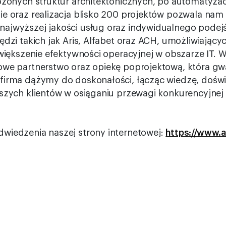
ożonych struktur architektonicznych, po automatyzacj
e oraz realizacja blisko 200 projektów pozwala nam
ajwyższej jakości usług oraz indywidualnego podejśc
ędzi takich jak Aris, Alfabet oraz ACH, umożliwiając
zwiększenie efektywności operacyjnej w obszarze IT. 
owe partnerstwo oraz opiekę poprojektową, która gwa
firma dążymy do doskonałości, łącząc wiedzę, doświ
szych klientów w osiąganiu przewagi konkurencyjnej or
wiedzenia naszej strony internetowej:
https://www.at