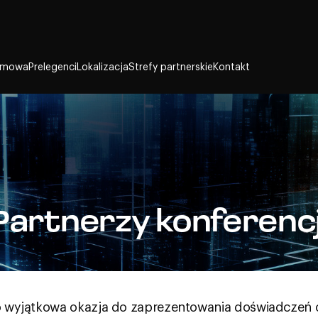
amowa
Prelegenci
Lokalizacja
Strefy partnerskie
Kontakt
Partnerzy konferencj
 to wyjątkowa okazja do zaprezentowania doświadczeń