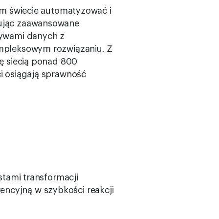
łym świecie automatyzować i
tując zaawansowane
ływami danych z
ompleksowym rozwiązaniu. Z
ię siecią ponad 800
ci osiągają sprawność
stami transformacji
ncyjną w szybkości reakcji