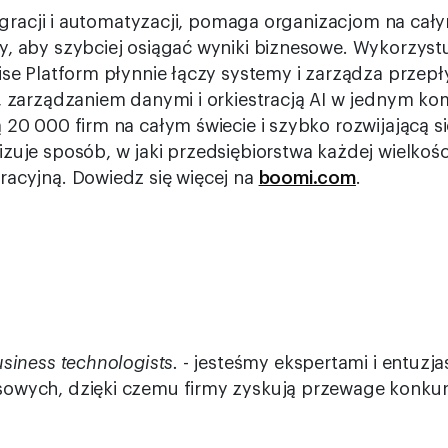
integracji i automatyzacji, pomaga organizacjom na ca
y, aby szybciej osiągać wyniki biznesowe. Wykorzys
ise Platform płynnie łączy systemy i zarządza przep
ą, zarządzaniem danymi i orkiestracją AI w jednym k
 20 000 firm na całym świecie i szybko rozwijającą s
zuje sposób, w jaki przedsiębiorstwa każdej wielkoś
racyjną. Dowiedz się więcej na
boomi.com
.
siness technologists.
- jesteśmy ekspertami i entuzja
owych, dzięki czemu firmy zyskują przewage konkure