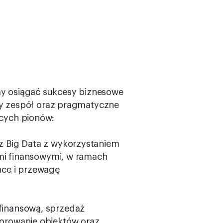
my osiągać sukcesy biznesowe
y zespół oraz pragmatyczne
ących pionów:
az Big Data z wykorzystaniem
i finansowymi, w ramach
nce i przewagę
 finansową, sprzedaż
torowanie obiektów oraz