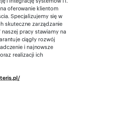
ę i integrację systemów IT.
 na oferowanie klientom
ia. Specjalizujemy się w
ych skuteczne zarządzanie
W naszej pracy stawiamy na
rantuje ciągły rozwój
adczenie i najnowsze
az realizacji ich
eris.pl/