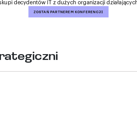
skupi decydentów IT z dużych organizacji działającyc
ZOSTAŃ PARTNEREM KONFERENCJI
rategiczni