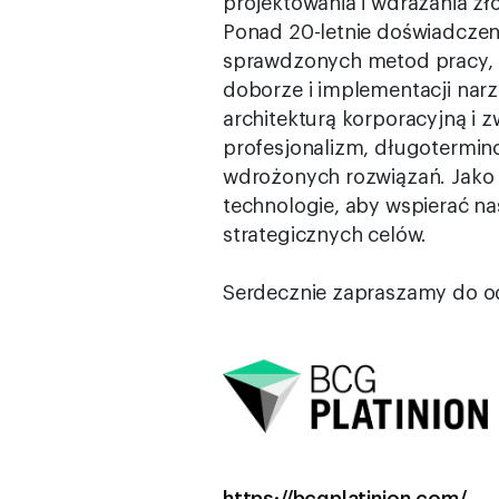
projektowania i wdrażania zł
Ponad 20-letnie doświadczeni
sprawdzonych metod pracy, n
doborze i implementacji narz
architekturą korporacyjną i 
profesjonalizm, długotermin
wdrożonych rozwiązań. Jako 
technologie, aby wspierać na
strategicznych celów.
Serdecznie zapraszamy do od
https://bcgplatinion.com/