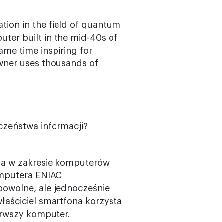
ion in the field of quantum
ter built in the mid-40s of
ame time inspiring for
wner uses thousands of
czeństwa informacji?
a w zakresie komputerów
mputera ENIAC
powolne, ale jednocześnie
łaściciel smartfona korzysta
ierwszy komputer.