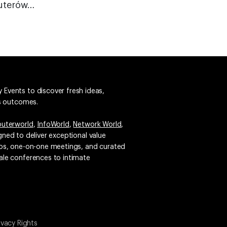
puterów…
 Events to discover fresh ideas,
ss outcomes.
uterworld
,
InfoWorld
,
Network World
,
igned to deliver exceptional value
emos, one-on-one meetings, and curated
ale conferences to intimate
ivacy Rights