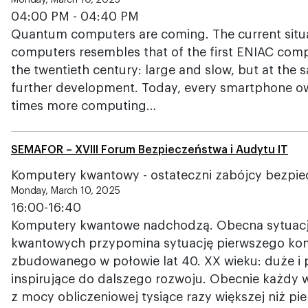
Monday, March 10, 2025
04:00 PM - 04:40 PM
Quantum computers are coming. The current situat
computers resembles that of the first ENIAC compu
the twentieth century: large and slow, but at the s
further development. Today, every smartphone o
times more computing…
SEMAFOR – XVIII Forum Bezpieczeństwa i Audytu IT
Komputery kwantowy - ostateczni zabójcy bezpie
Monday, March 10, 2025
16:00-16:40
Komputery kwantowe nadchodzą. Obecna sytuacj
kwantowych przypomina sytuację pierwszego ko
zbudowanego w połowie lat 40. XX wieku: duże i 
inspirujące do dalszego rozwoju. Obecnie każdy w
z mocy obliczeniowej tysiące razy większej niż p