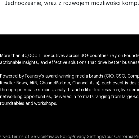
Jednocześnie, wraz z rozwojem możliwości kom
More than 40,000 IT executives across 30+ countries rely on Foundry
actionable insights, and effective solutions that drive better busine
Powered by Foundry’s award-winning media brands (
CIO
,
CSO
,
Comp
Reseller News
,
ARN
,
ChannelPartner
,
Channel Asia
), each event is des
through peer case studies, analyst- and editor-led research, live d
networking opportunities, delivered in formats ranging from large-sc
roundtables and workshops.
erved.
Terms of Service
Privacy Policy
Privacy Settings
Your California Pr