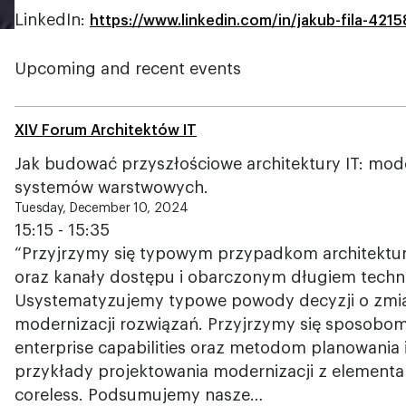
LinkedIn:
https://www.linkedin.com/in/jakub-fila-421
Upcoming and recent events
XIV Forum Architektów IT
Jak budować przyszłościowe architektury IT: mod
systemów warstwowych.
Tuesday, December 10, 2024
15:15 - 15:35
“Przyjrzymy się typowym przypadkom architektur
oraz kanały dostępu i obarczonym długiem tech
Usystematyzujemy typowe powody decyzji o zmian
modernizacji rozwiązań. Przyjrzymy się sposobom 
enterprise capabilities oraz metodom planowania
przykłady projektowania modernizacji z element
coreless. Podsumujemy nasze…