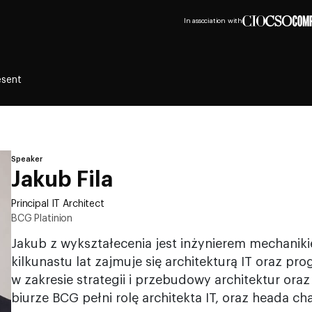
In association with
esent
Speaker
Jakub Fila
Principal IT Architect
BCG Platinion
Jakub z wykształecenia jest inżynierem mechanik
kilkunastu lat zajmuje się architekturą IT oraz p
w zakresie strategii i przebudowy architektur ora
biurze BCG pełni rolę architekta IT, oraz heada ch