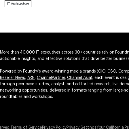
IT Architecture
More than 40,000 IT executives across 30+ countries rely on Foundry
actionable insights, and effective solutions that drive better busine
Powered by Foundry’s award-winning media brands (
CIO
,
CSO
,
Comp
Reseller News
,
ARN
,
ChannelPartner
,
Channel Asia
), each event is des
through peer case studies, analyst- and editor-led research, live d
networking opportunities, delivered in formats ranging from large-sc
roundtables and workshops.
erved.
Terms of Service
Privacy Policy
Privacy Settings
Your California Pr