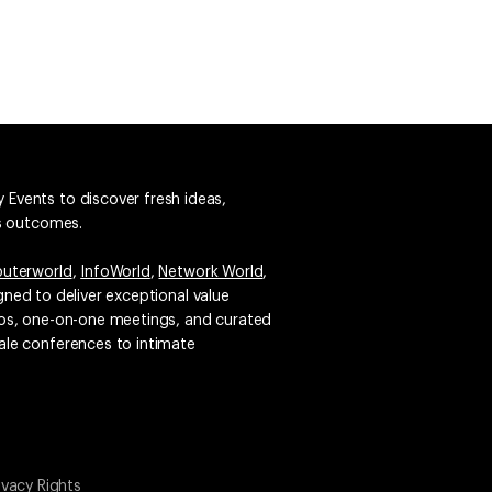
 Events to discover fresh ideas,
ss outcomes.
uterworld
,
InfoWorld
,
Network World
,
igned to deliver exceptional value
emos, one-on-one meetings, and curated
ale conferences to intimate
ivacy Rights