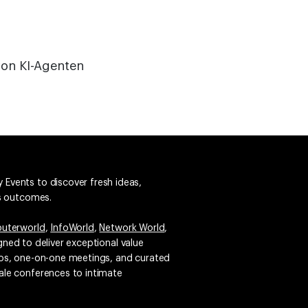
von KI-Agenten
 Events to discover fresh ideas,
ss outcomes.
uterworld
,
InfoWorld
,
Network World
,
igned to deliver exceptional value
emos, one-on-one meetings, and curated
ale conferences to intimate