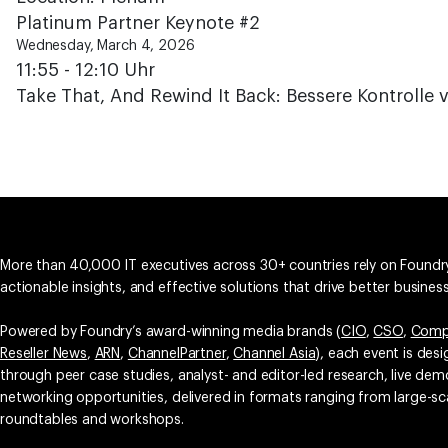
Platinum Partner Keynote #2
Wednesday, March 4, 2026
11:55 - 12:10 Uhr
Take That, And Rewind It Back: Bessere Kontrolle 
More than 40,000 IT executives across 30+ countries rely on Foundry
actionable insights, and effective solutions that drive better busine
Powered by Foundry’s award-winning media brands (
CIO
,
CSO
,
Comp
Reseller News
,
ARN
,
ChannelPartner
,
Channel Asia
), each event is des
through peer case studies, analyst- and editor-led research, live d
networking opportunities, delivered in formats ranging from large-sc
roundtables and workshops.