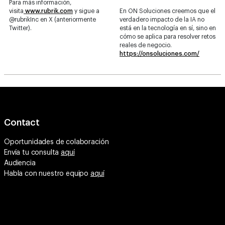
Para más información,
visita
www.rubrik.com
y sigue a
En ON Soluciones creemos que el
@rubrikInc en X (anteriormente
verdadero impacto de la IA no
Twitter).
está en la tecnología en sí, sino en
cómo se aplica para resolver retos
reales de negocio.
https://onsoluciones.com/
Contact
Oportunidades de colaboración
Envía tu consulta
aquí
Audiencia
Habla con nuestro equipo
aquí