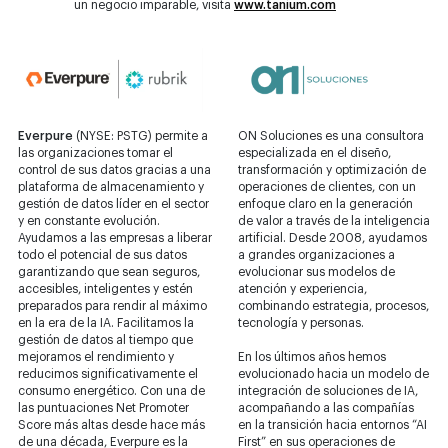
un negocio imparable, visita
www.tanium.com
Everpure
(NYSE: PSTG) permite a
ON Soluciones es una consultora
las organizaciones tomar el
especializada en el diseño,
control de sus datos gracias a una
transformación y optimización de
plataforma de almacenamiento y
operaciones de clientes, con un
gestión de datos líder en el sector
enfoque claro en la generación
y en constante evolución.
de valor a través de la inteligencia
Ayudamos a las empresas a liberar
artificial. Desde 2008, ayudamos
todo el potencial de sus datos
a grandes organizaciones a
garantizando que sean seguros,
evolucionar sus modelos de
accesibles, inteligentes y estén
atención y experiencia,
preparados para rendir al máximo
combinando estrategia, procesos,
en la era de la IA. Facilitamos la
tecnología y personas.
gestión de datos al tiempo que
mejoramos el rendimiento y
En los últimos años hemos
reducimos significativamente el
evolucionado hacia un modelo de
consumo energético. Con una de
integración de soluciones de IA,
las puntuaciones Net Promoter
acompañando a las compañías
Score más altas desde hace más
en la transición hacia entornos “AI
de una década, Everpure es la
First” en sus operaciones de