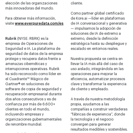
elección de las organizaciones
cliente.
más innovadoras del mundo.
Como partner global certificado
Para obtener más información,
de Kore.ai —líder en plataformas
visite
www.everpuredata.com/es
de IA conversacional y generativa
— impulsamos la adopción de
soluciones de IA de extremo a
Rubrik
(NYSE: RBRK) es la
extremo, desde la definición
empresa de Operaciones de
estratégica hasta su despliegue y
Seguridad e IA. La plataforma de
escalado en entornos reales.
seguridad de datos de la empresa
protege y recupera datos frente a
Nuestra propuesta se centra en
amenazas cibernéticas y
llevar la IA más allá del caso de
interrupciones operativas. Rubrik
uso aislado, integrándola en las
ha sido reconocido como líder en
operaciones para mejorar la
el Cuadrante™ Mágico de
eficiencia, automatizar procesos
Gartner® en soluciones de
clave y transformar la experiencia
software de copia de seguridad y
de cliente y empleado.
recuperación empresarial durante
dos años consecutivos y es de
A través de nuestra metodología
confianza por más de 6.600+
propia, ayudamos a las
clientes en todo el mundo,
compañías a construir verdaderas
incluyendo empresas y
“fábricas de experiencia”, donde
organizaciones gubernamentales
la tecnología y el negocio
de renombre mundial.
convergen para generar
resultados medibles y sostenibles.