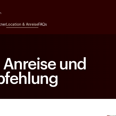
n
tner
Location & Anreise
FAQs
, Anreise und
pfehlung