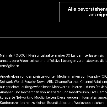
Alle bevorstehen
anzeig
Mehr als 40.000 IT-Führungskräfte in über 30 Ländern verlassen sich
umsetzbare Erkenntnisse und effektive Lösungen zu entdecken, die
ermöglichen.
Angetrieben von den preisgekrönten Medienmarken von Foundry (
CI
Network World
,
Reseller News
,
ARN
,
ChannelPartner
,
Channel Asia
) si
ausgerichtet, außergewöhnlichen Mehrwert zu bieten – durch Praxisb
Analysen und Recherchen von Analysten und Redakteuren, Live-Demo
kuratierte Networking-Möglichkeiten. Diese werden in Formaten ange
Konferenzen bis hin zu kleinen Roundtables und Workshops reichen.