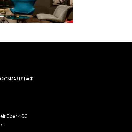
er #CIOSMARTSTACK
weit über 400
y.