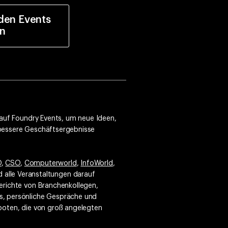
den Events
en
 auf Foundry Events, um neue Ideen,
 bessere Geschäftsergebnisse
O
,
CSO
,
Computerworld
,
InfoWorld
,
nd alle Veranstaltungen darauf
erichte von Branchenkollegen,
s, persönliche Gespräche und
boten, die von groß angelegten