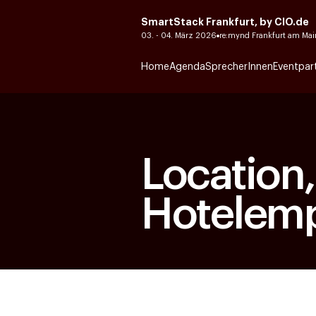
SmartStack Frankfurt, by CIO.de
03. - 04. März 2026
re:mynd Frankfurt am Mai
Home
Agenda
SprecherInnen
Eventpar
Location
Hotelem