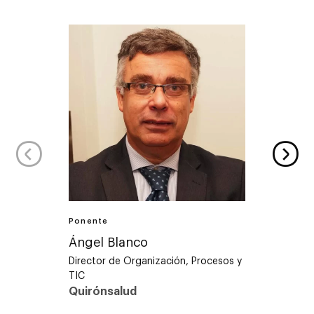
Ponente
Ponent
Ángel Blanco
Dimit
Director de Organización, Procesos y
Chief I
TIC
Officer
Quirónsalud
Ferrov