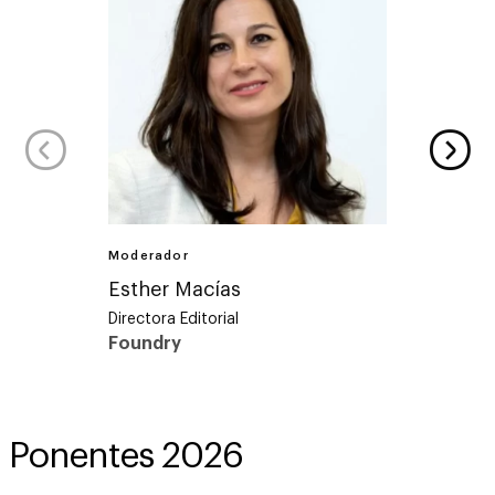
Moderador
Modera
Esther Macías
Fern
Directora Editorial
Directo
Foundry
Found
Ponentes 2026