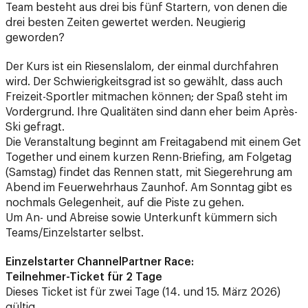
geworden?
Der Kurs ist ein Riesenslalom, der einmal durchfahren
wird. Der Schwierigkeitsgrad ist so gewählt, dass auch
Freizeit-Sportler mitmachen können; der Spaß steht im
Vordergrund. Ihre Qualitäten sind dann eher beim Après-
Ski gefragt.
Die Veranstaltung beginnt am Freitagabend mit einem Get
Together und einem kurzen Renn-Briefing, am Folgetag
(Samstag) findet das Rennen statt, mit Siegerehrung am
Abend im Feuerwehrhaus Zaunhof. Am Sonntag gibt es
nochmals Gelegenheit, auf die Piste zu gehen.
Um An- und Abreise sowie Unterkunft kümmern sich
Teams/Einzelstarter selbst.
Einzelstarter ChannelPartner Race:
Teilnehmer-Ticket für 2 Tage
Dieses Ticket ist für zwei Tage (14. und 15. März 2026)
gültig.
inkl. Skipass, Teilnahme am Abendessen am 13.03.26,
Rennteilnahme am 14.03.26 und Teilnahme an der