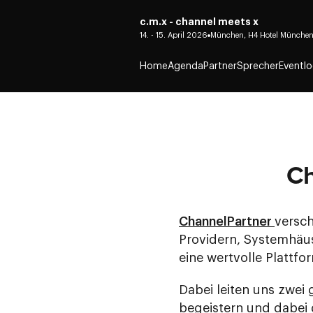
c.m.x - channel meets x
14. - 15. April 2026
München, H4 Hotel München
Home
Agenda
Partner
Sprecher
Eventlo
Ch
ChannelPartner
versch
Providern, Systemhäu
eine wertvolle Plattf
Dabei leiten uns zwei
begeistern und dabei 