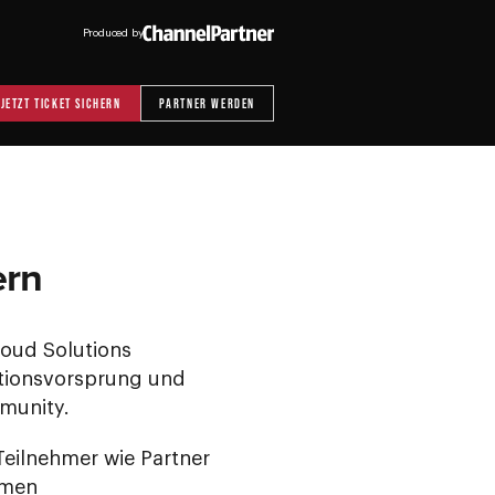
Produced by
JETZT TICKET SICHERN
PARTNER WERDEN
ern
loud Solutions
ationsvorsprung und
munity.
Teilnehmer wie Partner
emen