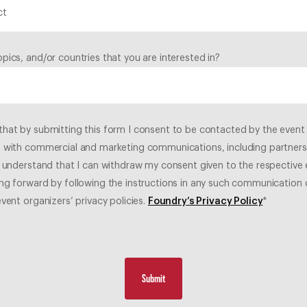
pics, and/or countries that you are interested in?
that by submitting this form I consent to be contacted by the event 
, with commercial and marketing communications, including partners
I understand that I can withdraw my consent given to the respective
ng forward by following the instructions in any such communication 
event organizers’ privacy policies.
Foundry’s Privacy Policy
*