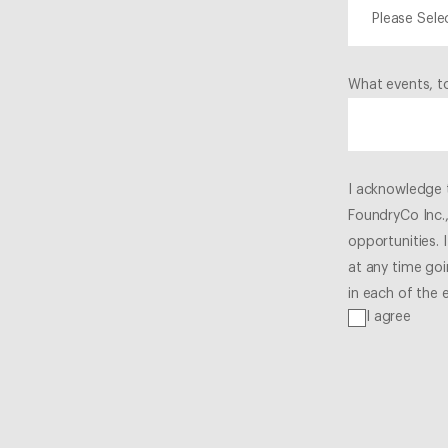
What events, to
I acknowledge 
FoundryCo Inc.
opportunities. 
at any time goi
in each of the 
I agree