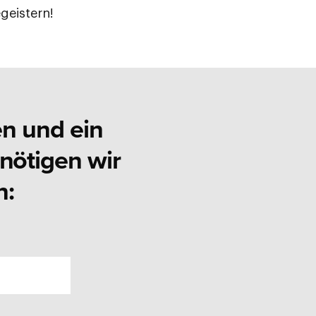
geistern!
en und ein
ötigen wir
n: