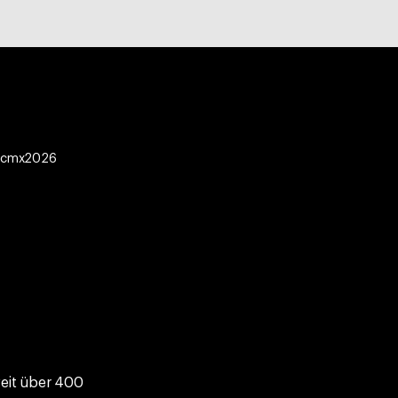
r #cmx2026
weit über 400