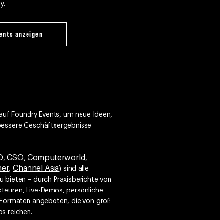
y.
ents anzeigen
 auf Foundry Events, um neue Ideen,
 bessere Geschäftsergebnisse
O
CSO
Computerworld
,
,
,
ner
Channel Asia
,
) sind alle
 bieten – durch Praxisberichte von
teuren, Live-Demos, persönliche
n Formaten angeboten, die von groß
s reichen.