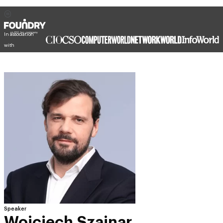
In association
with
Speaker
Wojciech Szajnar