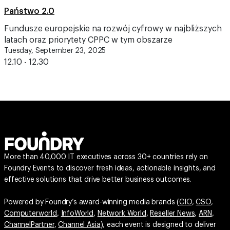
Państwo 2.0
Fundusze europejskie na rozwój cyfrowy w najbliższych
latach oraz priorytety CPPC w tym obszarze
Tuesday, September 23, 2025
12.10 - 12.30
More than 40,000 IT executives across 30+ countries rely on
Foundry Events to discover fresh ideas, actionable insights, and
effective solutions that drive better business outcomes.
Powered by Foundry’s award-winning media brands (
CIO
,
CSO
,
Computerworld
,
InfoWorld
,
Network World
,
Reseller News
,
ARN
,
ChannelPartner
,
Channel Asia
), each event is designed to deliver