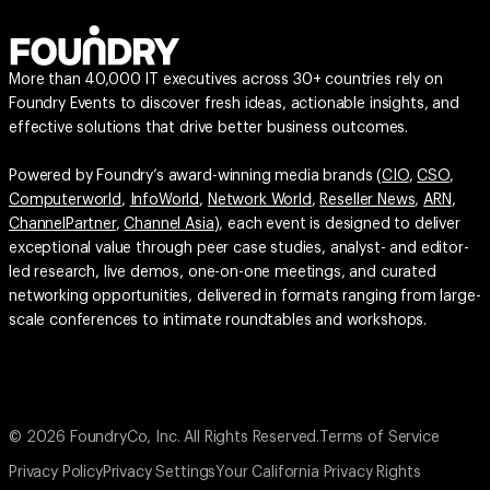
More than 40,000 IT executives across 30+ countries rely on
Foundry Events to discover fresh ideas, actionable insights, and
effective solutions that drive better business outcomes.
Powered by Foundry’s award-winning media brands (
CIO
,
CSO
,
Computerworld
,
InfoWorld
,
Network World
,
Reseller News
,
ARN
,
ChannelPartner
,
Channel Asia
), each event is designed to deliver
exceptional value through peer case studies, analyst- and editor-
led research, live demos, one-on-one meetings, and curated
networking opportunities, delivered in formats ranging from large-
scale conferences to intimate roundtables and workshops.
© 2026 FoundryCo, Inc. All Rights Reserved.
Terms of Service
Privacy Policy
Privacy Settings
Your California Privacy Rights