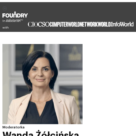
In association
with
Moderatorka
Wanda Żółcińska