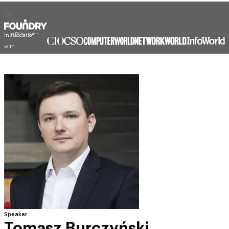
In association
with
Speaker
Tomasz Burczyński