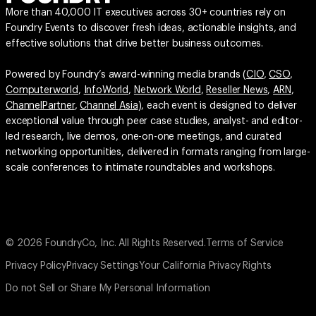
More than 40,000 IT executives across 30+ countries rely on
Foundry Events to discover fresh ideas, actionable insights, and
effective solutions that drive better business outcomes.
Powered by Foundry’s award-winning media brands (
CIO
,
CSO
,
Computerworld
,
InfoWorld
,
Network World
,
Reseller News
,
ARN
,
ChannelPartner
,
Channel Asia
), each event is designed to deliver
exceptional value through peer case studies, analyst- and editor-
led research, live demos, one-on-one meetings, and curated
networking opportunities, delivered in formats ranging from large-
scale conferences to intimate roundtables and workshops.
© 2026 FoundryCo, Inc. All Rights Reserved.
Terms of Service
Privacy Policy
Privacy Settings
Your California Privacy Rights
Do not Sell or Share My Personal Information