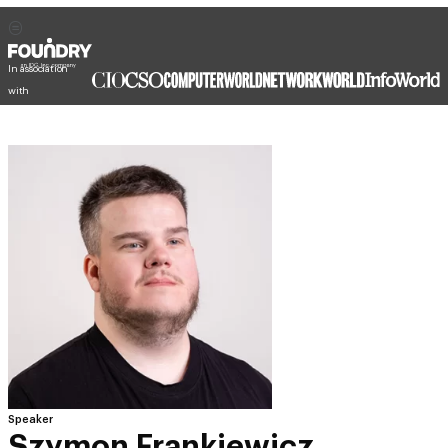
In association
with
Speaker
Szymon Frankiewicz