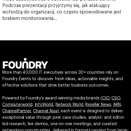
Podczas prezentacji przyjrzymy się, jak atakujący
wchodzą do organizacji, co często spowodowane jest
brakiem monitorowania…
More than 40,000 IT executives across 30+ countries rely on
Foundry Events to discover fresh ideas, actionable insights, and
effective solutions that drive better business outcomes.
Powered by Foundry’s award-winning media brands (
CIO
,
CSO
,
Computerworld
,
InfoWorld
,
Network World
,
Reseller News
,
ARN
,
ChannelPartner
,
Channel Asia
), each event is designed to deliver
exceptional value through peer case studies, analyst- and editor-
led research, live demos, one-on-one meetings, and curated
networking opportunities, delivered in formats ranging from large-