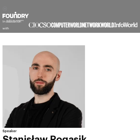
In association
with
Speaker
Stanisław Rogasik