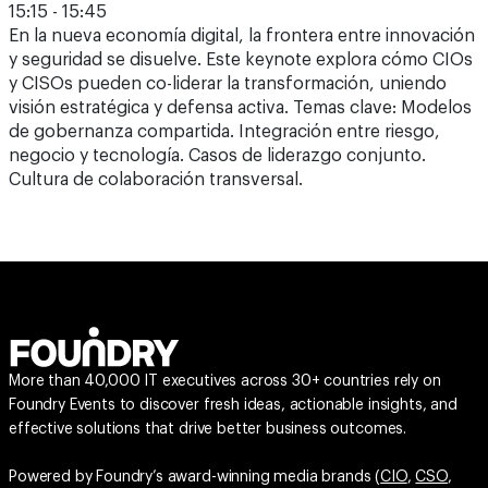
15:15 - 15:45
En la nueva economía digital, la frontera entre innovación
y seguridad se disuelve. Este keynote explora cómo CIOs
y CISOs pueden co-liderar la transformación, uniendo
visión estratégica y defensa activa. Temas clave: Modelos
de gobernanza compartida. Integración entre riesgo,
negocio y tecnología. Casos de liderazgo conjunto.
Cultura de colaboración transversal.
More than 40,000 IT executives across 30+ countries rely on
Foundry Events to discover fresh ideas, actionable insights, and
effective solutions that drive better business outcomes.
Powered by Foundry’s award-winning media brands (
CIO
,
CSO
,