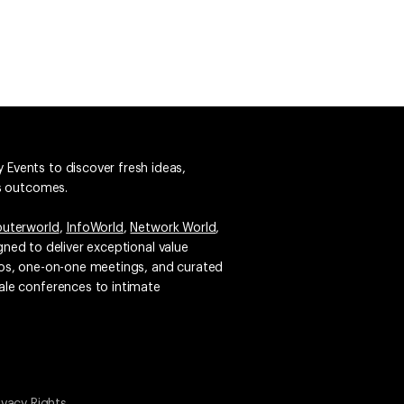
 Events to discover fresh ideas,
ss outcomes.
uterworld
,
InfoWorld
,
Network World
,
igned to deliver exceptional value
emos, one-on-one meetings, and curated
ale conferences to intimate