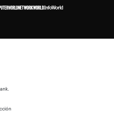
ank.
cción