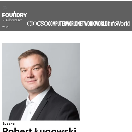
In association
with
Speaker
Robert Ługowski