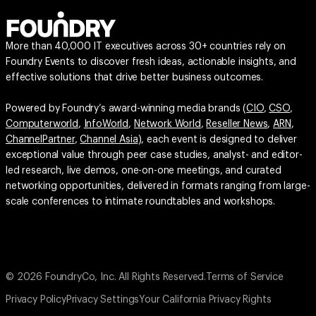
More than 40,000 IT executives across 30+ countries rely on
Foundry Events to discover fresh ideas, actionable insights, and
effective solutions that drive better business outcomes.
Powered by Foundry’s award-winning media brands (
CIO
,
CSO
,
Computerworld
,
InfoWorld
,
Network World
,
Reseller News
,
ARN
,
ChannelPartner
,
Channel Asia
), each event is designed to deliver
exceptional value through peer case studies, analyst- and editor-
led research, live demos, one-on-one meetings, and curated
networking opportunities, delivered in formats ranging from large-
scale conferences to intimate roundtables and workshops.
© 2026 FoundryCo, Inc. All Rights Reserved.
Terms of Service
Privacy Policy
Privacy Settings
Your California Privacy Rights