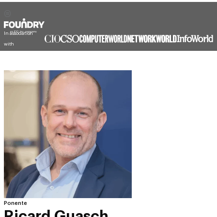
In association
with
Ponente
Ricard Guasch