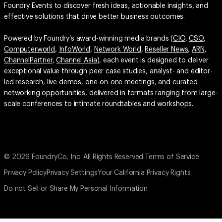
Foundry Events to discover fresh ideas, actionable insights, and
effective solutions that drive better business outcomes.
Powered by Foundry’s award-winning media brands (
CIO
,
CSO
,
Computerworld
,
InfoWorld
,
Network World
,
Reseller News
,
ARN
,
ChannelPartner
,
Channel Asia
), each event is designed to deliver
exceptional value through peer case studies, analyst- and editor-
led research, live demos, one-on-one meetings, and curated
networking opportunities, delivered in formats ranging from large-
scale conferences to intimate roundtables and workshops.
© 2026 FoundryCo, Inc. All Rights Reserved.
Terms of Service
Privacy Policy
Privacy Settings
Your California Privacy Rights
Do not Sell or Share My Personal Information