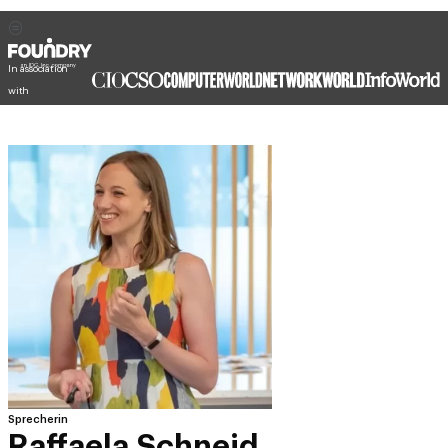
In association
with
Sprecherin
Raffaela Schneid