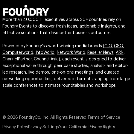
More than 40,000 IT executives across 30+ countries rely on
Foundry Events to discover fresh ideas, actionable insights, and
effective solutions that drive better business outcomes.
Powered by Foundry’s award-winning media brands (
CIO
,
CSO
,
Computerworld
,
InfoWorld
,
Network World
,
Reseller News
,
ARN
,
ChannelPartner
,
Channel Asia
), each event is designed to deliver
exceptional value through peer case studies, analyst- and editor-
led research, live demos, one-on-one meetings, and curated
networking opportunities, delivered in formats ranging from large-
scale conferences to intimate roundtables and workshops.
© 2026 FoundryCo, Inc. All Rights Reserved.
Terms of Service
Privacy Policy
Privacy Settings
Your California Privacy Rights