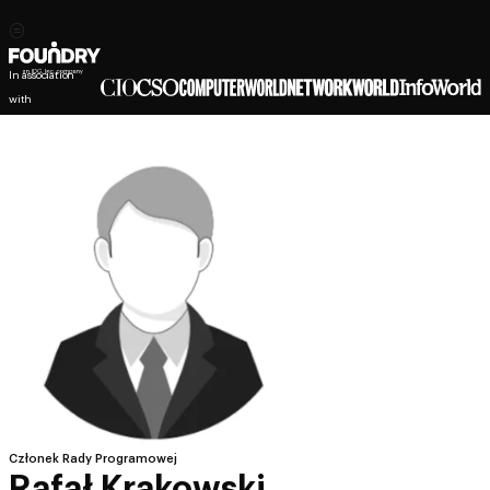
In association
with
Członek Rady Programowej
Rafał Krakowski