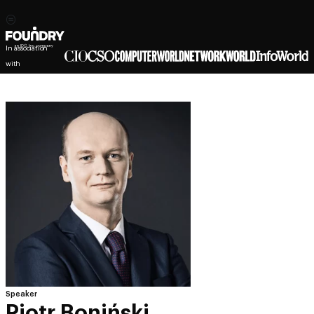
In association
with
Speaker
Piotr Boniński