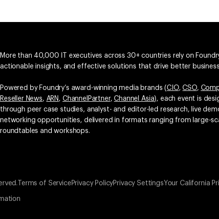
More than 40,000 IT executives across 30+ countries rely on Foundry
actionable insights, and effective solutions that drive better busine
Powered by Foundry’s award-winning media brands (
CIO
,
CSO
,
Comp
Reseller News
,
ARN
,
ChannelPartner
,
Channel Asia
), each event is des
through peer case studies, analyst- and editor-led research, live d
networking opportunities, delivered in formats ranging from large-sc
roundtables and workshops.
erved.
Terms of Service
Privacy Policy
Privacy Settings
Your California Pr
rmation