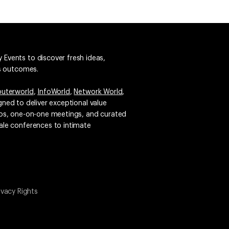
 Events to discover fresh ideas,
ss outcomes.
uterworld
,
InfoWorld
,
Network World
,
igned to deliver exceptional value
emos, one-on-one meetings, and curated
ale conferences to intimate
ivacy Rights