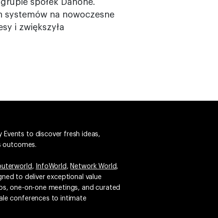
 grupie spółek Danone.
ych systemów na nowoczesne
sy i zwiększyła
 Events to discover fresh ideas,
ss outcomes.
uterworld
,
InfoWorld
,
Network World
,
igned to deliver exceptional value
emos, one-on-one meetings, and curated
ale conferences to intimate