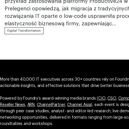
przykład zastosowania platformy Productive24 w
Prelegenci opowiedzą, jak migracja z tradycyjn
rozwiązania IT oparte o low-code usprawniła proce
elastyczność biznesową firmy, zapewniając…
Digital Transformation
More than 40,000 IT executives across 30+ countries rely on Foundry
actionable insights, and effective solutions that drive better busine
Powered by Foundry’s award-winning media brands (
CIO
,
CSO
,
Comp
Reseller News
,
ARN
,
ChannelPartner
,
Channel Asia
), each event is des
through peer case studies, analyst- and editor-led research, live d
networking opportunities, delivered in formats ranging from large-sc
roundtables and workshops.