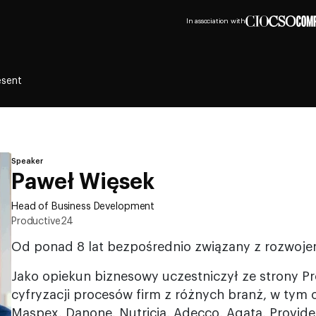
In association with
esent
Speaker
Paweł Więsek
Head of Business Development
Productive24
Od ponad 8 lat bezpośrednio związany z rozwoje
Jako opiekun biznesowy uczestniczył ze strony P
cyfryzacji procesów firm z różnych branż, w tym o
Maspex, Danone, Nutricia, Adecco, Agata, Provide