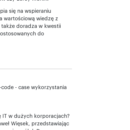
ia się na wspieraniu
za wartościową wiedzę z
 także doradza w kwestii
 dostosowanych do
-code - case wykorzystania
ę IT w dużych korporacjach?
aweł Więsek, przedstawiając