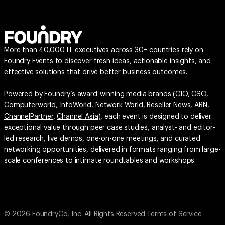
More than 40,000 IT executives across 30+ countries rely on
Foundry Events to discover fresh ideas, actionable insights, and
effective solutions that drive better business outcomes.
Powered by Foundry’s award-winning media brands (
CIO
,
CSO
,
Computerworld
,
InfoWorld
,
Network World
,
Reseller News
,
ARN
,
ChannelPartner
,
Channel Asia
), each event is designed to deliver
exceptional value through peer case studies, analyst- and editor-
led research, live demos, one-on-one meetings, and curated
networking opportunities, delivered in formats ranging from large-
scale conferences to intimate roundtables and workshops.
© 2026 FoundryCo, Inc. All Rights Reserved.
Terms of Service