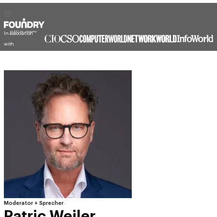
In association
with
Moderator + Sprecher
Patric Weiler