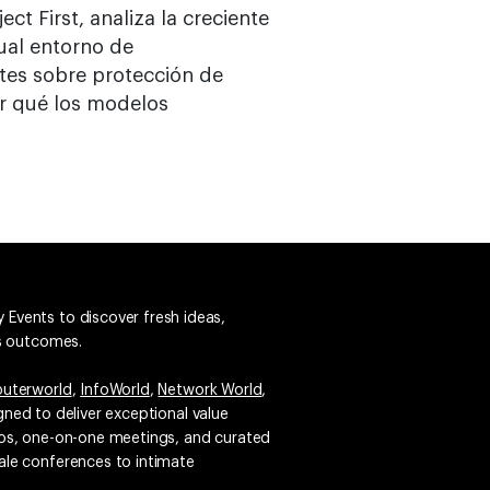
ct First, analiza la creciente
tual entorno de
ntes sobre protección de
or qué los modelos
 Events to discover fresh ideas,
ss outcomes.
uterworld
,
InfoWorld
,
Network World
,
igned to deliver exceptional value
emos, one-on-one meetings, and curated
ale conferences to intimate