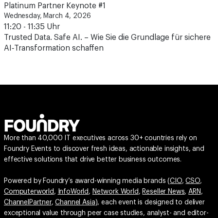
Platinum Partner Keynote #1
Wednesday, March 4, 2026
11:20 - 11:35 Uhr
Trusted Data. Safe AI. – Wie Sie die Grundlage für sichere
AI‑Transformation schaffen
More than 40,000 IT executives across 30+ countries rely on
Foundry Events to discover fresh ideas, actionable insights, and
effective solutions that drive better business outcomes.
Powered by Foundry’s award-winning media brands (
CIO
,
CSO
,
Computerworld
,
InfoWorld
,
Network World
,
Reseller News
,
ARN
,
ChannelPartner
,
Channel Asia
), each event is designed to deliver
exceptional value through peer case studies, analyst- and editor-