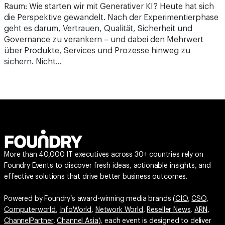
Raum: Wie starten wir mit Generativer KI? Heute hat sich
die Perspektive gewandelt. Nach der Experimentierphase
geht es darum, Vertrauen, Qualität, Sicherheit und
Governance zu verankern – und dabei den Mehrwert
über Produkte, Services und Prozesse hinweg zu
sichern. Nicht…
More than 40,000 IT executives across 30+ countries rely on
Foundry Events to discover fresh ideas, actionable insights, and
effective solutions that drive better business outcomes.
Powered by Foundry’s award-winning media brands (
CIO
,
CSO
,
Computerworld
,
InfoWorld
,
Network World
,
Reseller News
,
ARN
,
ChannelPartner
,
Channel Asia
), each event is designed to deliver