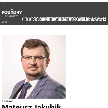
In association
with
Speaker
Mateusz Jakubik