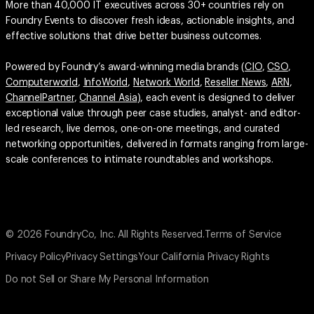
More than 40,000 IT executives across 30+ countries rely on
Foundry Events to discover fresh ideas, actionable insights, and
effective solutions that drive better business outcomes.
Powered by Foundry’s award-winning media brands (
CIO
,
CSO
,
Computerworld
,
InfoWorld
,
Network World
,
Reseller News
,
ARN
,
ChannelPartner
,
Channel Asia
), each event is designed to deliver
exceptional value through peer case studies, analyst- and editor-
led research, live demos, one-on-one meetings, and curated
networking opportunities, delivered in formats ranging from large-
scale conferences to intimate roundtables and workshops.
© 2026 FoundryCo, Inc. All Rights Reserved.
Terms of Service
Privacy Policy
Privacy Settings
Your California Privacy Rights
Do not Sell or Share My Personal Information