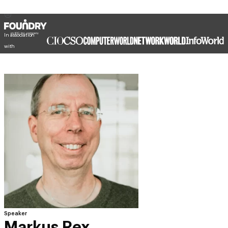
In association
with
Speaker
Markus Rex