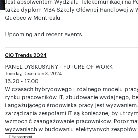
Jest absolwentem Wydziału Telekomunikacji na Po
także dyplom MBA Szkoły Głównej Handlowej w W
Quebec w Montrealu.
Upcoming and recent events
CIO Trends 2024
PANEL DYSKUSYJNY - FUTURE OF WORK
Tuesday, December 3, 2024
16:20 - 17:00
W czasach hybrydowego i zdalnego modelu pracy
rynku pracowników IT, zbudowanie wydajnego, b
i angażującego środowiska pracy jest wyzwaniem. 
zarządzania zespołami IT są konieczne, by utrzy
wzmocnić zaangażowanie pracowników. Porozm
wyzwaniach w budowaniu efektywnych zespołów 
IT Management