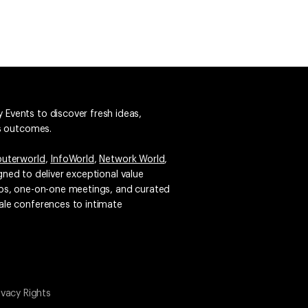
 Events to discover fresh ideas,
ss outcomes.
uterworld
,
InfoWorld
,
Network World
,
igned to deliver exceptional value
emos, one-on-one meetings, and curated
ale conferences to intimate
ivacy Rights