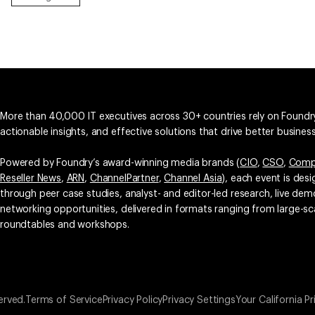
More than 40,000 IT executives across 30+ countries rely on Foundry
actionable insights, and effective solutions that drive better busine
Powered by Foundry’s award-winning media brands (
CIO
,
CSO
,
Comp
Reseller News
,
ARN
,
ChannelPartner
,
Channel Asia
), each event is des
through peer case studies, analyst- and editor-led research, live d
networking opportunities, delivered in formats ranging from large-sc
roundtables and workshops.
erved.
Terms of Service
Privacy Policy
Privacy Settings
Your California Pr