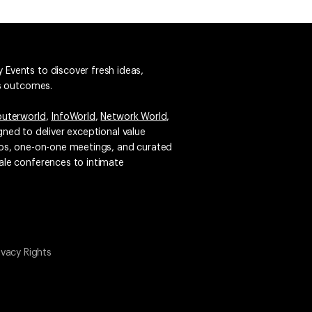
 Events to discover fresh ideas,
ss outcomes.
uterworld
,
InfoWorld
,
Network World
,
igned to deliver exceptional value
emos, one-on-one meetings, and curated
ale conferences to intimate
ivacy Rights