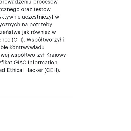
i prowadzeniu procesów
ycznego oraz testów
ktywnie uczestniczył w
tycznych na potrzeby
eństwa jak również w
ence (CTI). Współtworzył i
żbie Kontrwywiadu
owej współtworzył Krajowy
fikat GIAC Information
ied Ethical Hacker (CEH).