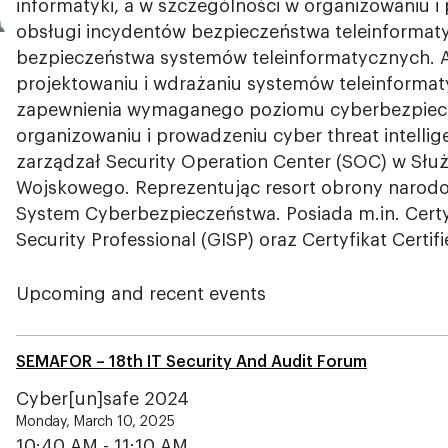
informatyki, a w szczególności w organizowaniu 
obsługi incydentów bezpieczeństwa teleinformat
bezpieczeństwa systemów teleinformatycznych. A
projektowaniu i wdrażaniu systemów teleinforma
zapewnienia wymaganego poziomu cyberbezpiecz
organizowaniu i prowadzeniu cyber threat intellig
zarządzał Security Operation Center (SOC) w Słu
Wojskowego. Reprezentując resort obrony narod
System Cyberbezpieczeństwa. Posiada m.in. Certy
Security Professional (GISP) oraz Certyfikat Certif
Upcoming and recent events
SEMAFOR – 18th IT Security And Audit Forum
Cyber[un]safe 2024
Monday, March 10, 2025
10:40 AM - 11:10 AM