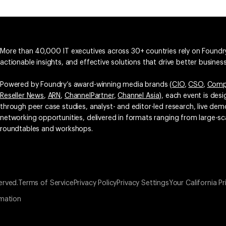
More than 40,000 IT executives across 30+ countries rely on Foundry
actionable insights, and effective solutions that drive better busine
Powered by Foundry’s award-winning media brands (
CIO
,
CSO
,
Comp
Reseller News
,
ARN
,
ChannelPartner
,
Channel Asia
), each event is des
through peer case studies, analyst- and editor-led research, live d
networking opportunities, delivered in formats ranging from large-sc
roundtables and workshops.
erved.
Terms of Service
Privacy Policy
Privacy Settings
Your California Pr
rmation