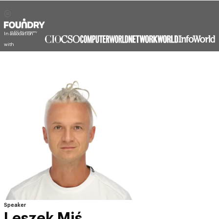
In association
with
Speaker
Leszek Miś