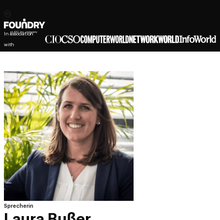
In association
with
Sprecherin
Laura Bußer