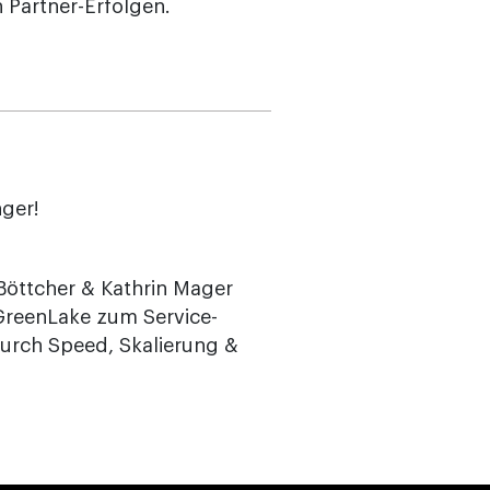
 Partner-Erfolgen.
nger!
Böttcher & Kathrin Mager
 GreenLake zum Service-
durch Speed, Skalierung &