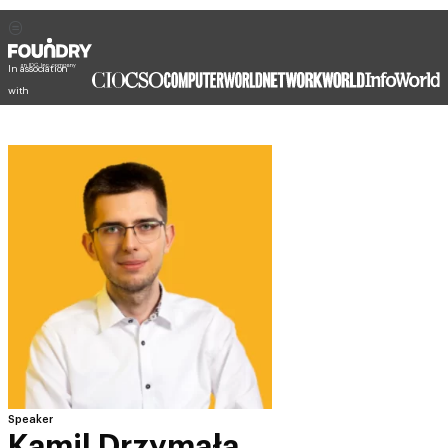
In association
with
Speaker
Kamil Drzymała