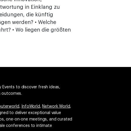
twortung in Einklang zu
eidungen, die künftig
rägen werden? • Welche
rt? • Wo liegen die größten
 Events to discover fresh ideas,
ss outcomes.
uterworld
,
InfoWorld
,
Network World
,
igned to deliver exceptional value
emos, one-on-one meetings, and curated
ale conferences to intimate