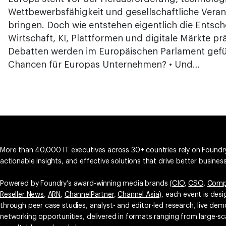
Wettbewerbsfähigkeit und gesellschaftliche Veran
bringen. Doch wie entstehen eigentlich die Entsch
Wirtschaft, KI, Plattformen und digitale Märkte p
Debatten werden im Europäischen Parlament gefüh
Chancen für Europas Unternehmen? • Und…
More than 40,000 IT executives across 30+ countries rely on Foundry
actionable insights, and effective solutions that drive better busine
Powered by Foundry’s award-winning media brands (
CIO
,
CSO
,
Comp
Reseller News
,
ARN
,
ChannelPartner
,
Channel Asia
), each event is des
through peer case studies, analyst- and editor-led research, live d
networking opportunities, delivered in formats ranging from large-sc