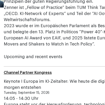
Prinzipien der guten Regierungsführung ein.
Zenner ist „Fellow of Practice“ beim TUM Think Ta
„OECD. KI-Network of Experts“ und Teil der “AI Go
Weltwirtschaftsforums.
2023 wurde er im Europäischen Parlament als Bes
und belegte den 13. Platz in Politicos “Power 40”-
European AI Award von EAIF, und 2025 listete Eur
Movers and Shakers to Watch in Tech Policy”.
Upcoming and recent events
Channel Partner Kongress
Keynote I Europa im KI-Zeitalter: Wie heute die dig
morgen entstehen
Tuesday, September 15, 2026
14:05 - 14:30 Uhr
Europa steht vor der Herausforderung, technologi