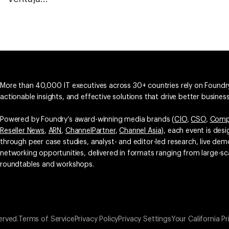
More than 40,000 IT executives across 30+ countries rely on Foundry
actionable insights, and effective solutions that drive better busine
Powered by Foundry’s award-winning media brands (
CIO
,
CSO
,
Comp
Reseller News
,
ARN
,
ChannelPartner
,
Channel Asia
), each event is des
through peer case studies, analyst- and editor-led research, live d
networking opportunities, delivered in formats ranging from large-sc
roundtables and workshops.
erved.
Terms of Service
Privacy Policy
Privacy Settings
Your California Pr