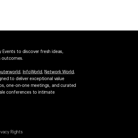
 Events to discover fresh ideas,
ss outcomes.
uterworld
,
InfoWorld
,
Network World
,
igned to deliver exceptional value
emos, one-on-one meetings, and curated
ale conferences to intimate
ivacy Rights