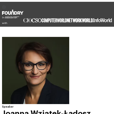
In association
with
Speaker
Joanna Wziątek-Ładosz