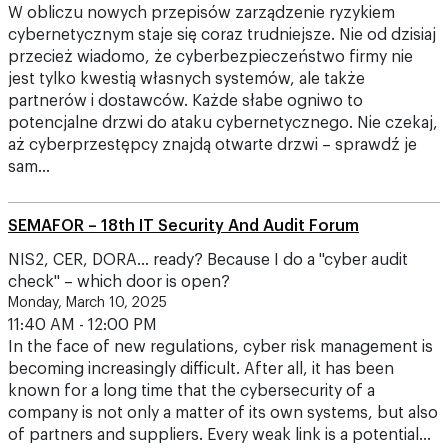
W obliczu nowych przepisów zarządzenie ryzykiem
cybernetycznym staje się coraz trudniejsze. Nie od dzisiaj
przecież wiadomo, że cyberbezpieczeństwo firmy nie
jest tylko kwestią własnych systemów, ale także
partnerów i dostawców. Każde słabe ogniwo to
potencjalne drzwi do ataku cybernetycznego. Nie czekaj,
aż cyberprzestępcy znajdą otwarte drzwi – sprawdź je
sam…
SEMAFOR – 18th IT Security And Audit Forum
NIS2, CER, DORA... ready? Because I do a "cyber audit
check" – which door is open?
Monday, March 10, 2025
11:40 AM - 12:00 PM
In the face of new regulations, cyber risk management is
becoming increasingly difficult. After all, it has been
known for a long time that the cybersecurity of a
company is not only a matter of its own systems, but also
of partners and suppliers. Every weak link is a potential…