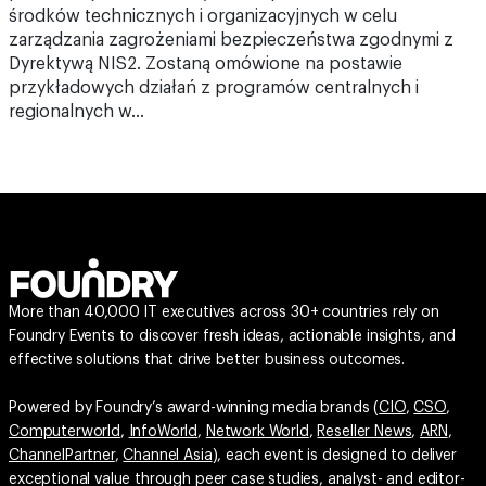
środków technicznych i organizacyjnych w celu
zarządzania zagrożeniami bezpieczeństwa zgodnymi z
Dyrektywą NIS2. Zostaną omówione na postawie
przykładowych działań z programów centralnych i
regionalnych w…
More than 40,000 IT executives across 30+ countries rely on
Foundry Events to discover fresh ideas, actionable insights, and
effective solutions that drive better business outcomes.
Powered by Foundry’s award-winning media brands (
CIO
,
CSO
,
Computerworld
,
InfoWorld
,
Network World
,
Reseller News
,
ARN
,
ChannelPartner
,
Channel Asia
), each event is designed to deliver
exceptional value through peer case studies, analyst- and editor-