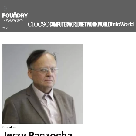
In association
with
Speaker
Jerzy Paczocha