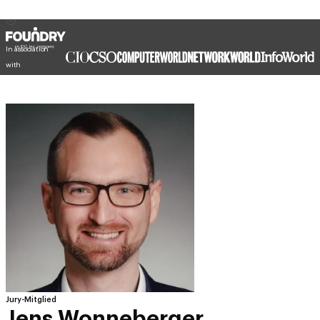
In association
with
Jury-Mitglied
Jens Wonneberger