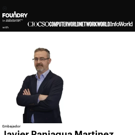
In association
with
Embajador
Javier Paniagua Martinez