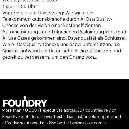
Thursday, November 6, 2025
11:35 - 11:55 Uhr
Vom Zielbild zur Umsetzung: Wie wir in der
Telekommunikationsbranche durch AI DataQuality-
Checks von der Vision einer kosteneffizienten
Automatisierung zur erfolgreichen Realisierung konkreter
AI Use Cases gekommen sind. Datenqualität als Schlüssel:
Wie AI DataQuality-Checks uns dabei unterstützen, die
Qualität notwendiger Daten schnell einzuschätzen und
gezielt zu verbessern, um den Einsatz von…
More than 40,000 IT executives across 30+ countries rely on
Foundry Events to discover fresh ideas, actionable insights, and
effective solutions that drive better business outcomes.