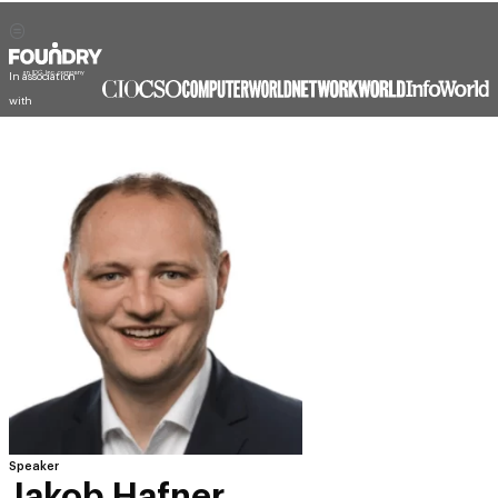
In association
with
Speaker
Jakob Hafner