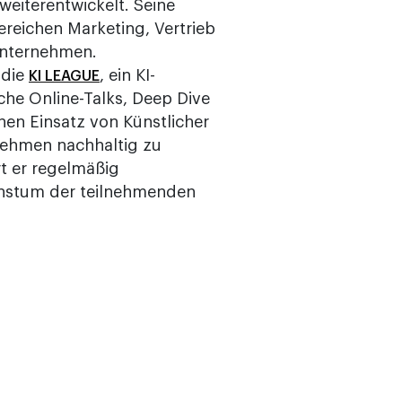
eiterentwickelt. Seine
ereichen Marketing, Vertrieb
Unternehmen.
 die
, ein KI-
KI LEAGUE
che Online-Talks, Deep Dive
hen Einsatz von Künstlicher
ernehmen nachhaltig zu
rt er regelmäßig
chstum der teilnehmenden